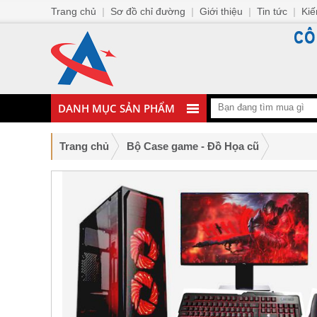
Trang chủ
|
Sơ đồ chỉ đường
|
Giới thiệu
|
Tin tức
|
Kiế
DANH MỤC SẢN PHẨM
Trang chủ
Bộ Case game - Đồ Họa cũ