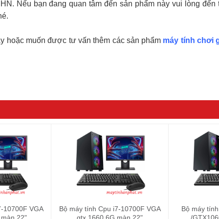
 HN. Nếu bạn đang quan tâm đến sản phẩm này vui lòng đến t
hé.
này hoặc muốn được tư vấn thêm các sản phẩm
máy tính chơi
i7-10700F VGA
Bộ máy tính Cpu i7-10700F VGA
Bộ máy tín
 màn 22"
gtx 1660 6G màn 22"
/GTX106