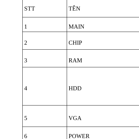
STT
TÊN
1
MAIN
2
CHIP
3
RAM
4
HDD
5
VGA
6
POWER