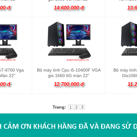
000 đ
14,600,000 đ
13,
 i7-8700 Vga
Bộ máy tính Cpu i5-10400F VGA
Bộ máy tính
Màn 22"
gtx 1660 6G màn 22"
Gtx106
000 đ
12,700,000 đ
11,
Trang:
1
2
3