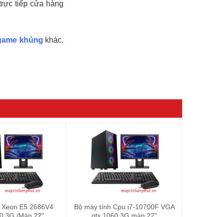
rực tiếp cửa hàng
 game khủng
khác,
h Xeon E5 2686V4
Bộ máy tính Cpu i7-10700F VGA
0 3G /Màn 22"
gtx 1060 3G màn 22"