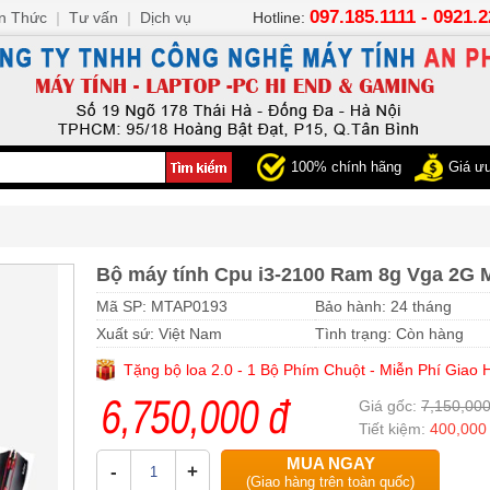
097.185.1111 - 0921.
n Thức
|
Tư vấn
|
Dịch vụ
Hotline:
100% chính hãng
Giá ưu
Bộ máy tính Cpu i3-2100 Ram 8g Vga 2G 
Mã SP: MTAP0193
Bảo hành: 24 tháng
Xuất sứ: Việt Nam
Tình trạng: Còn hàng
Tặng bộ loa 2.0 - 1 Bộ Phím Chuột - Miễn Phí Giao
6,750,000 đ
Giá gốc:
7,150,000
Tiết kiệm:
400,000
MUA NGAY
-
+
(Giao hàng trên toàn quốc)