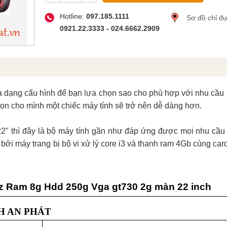
Hotline:
097.185.1111
Sơ đồ chỉ đ
0921.22.3333 - 024.6662.2909
đa dạng cấu hình để bạn lựa chọn sao cho phù hợp với nhu cầu
họn cho mình một chiếc máy tính sẽ trở nên dễ dàng hơn.
 thì đây là bộ máy tính gần như đáp ứng được mọi nhu cầu là
 bởi máy trang bị bộ vi xử lý core i3 và thanh ram 4Gb cùng ca
hz Ram 8g Hdd 250g Vga gt730 2g màn 22 inch
H AN PHÁT