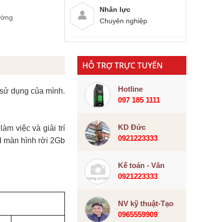
Nhân lực
ường
Chuyên nghiệp
HỖ TRỢ TRỰC TUYẾN
Hotline
 sử dụng của mình.
097 185 1111
KD Đức
m việc và giải trí
0921223333
rd màn hình rời 2Gb
Kế toán - Vân
0921223333
NV kỹ thuật-Tạo
0965559909