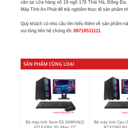
sẵn tại cửa hàng số 19 ngõ 178 Thái Hà, Đống Đa,
Máy Tính An Phát để trải nghiệm thực tế sản phẩm n
Quý khách có nhu cầu tìm hiểu thêm về sản phẩm 
vui lòng liên hệ chúng tôi:
09718511111
.
SẢN PHẨM CÙNG LOẠI
Bộ máy tính Xeon E5 2686V4(2)
Bộ máy tính Cpu 
/GTX1060 3G /Màn 22"
RTX2060 8G