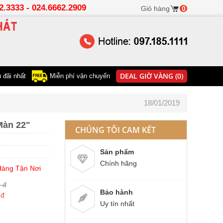
22.3333 - 024.6662.2909
Giỏ hàng
0
DEAL GIỜ VÀNG (0)
 đãi nhất
Miễn phí vận chuyển
18/01/2019
Màn 22"
CHÚNG TÔI CAM KẾT
Sản phẩm
Chính hãng
 Hàng Tận Nơi
 đ
Bảo hành
 đ
Uy tín nhất