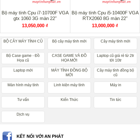
Bộ máy tính Cpu i7-10700F VGA
Bộ máy tính Cpu i5-10400F VGA
gtx 1060 3G màn 22"
RTX2060 8G màn 22"
13,050,000 ₫
13,000,000 ₫
BỘ CÂY MÁY TÍNH CŨ
Bộ cây máy tính mới
Cây máy tính mới
Bộ Case game - Đồ
CASE GAME VÀ ĐỒ
Laptop cũ giá rẻ từ 2tr
Họa cũ
HỌA MỚI
tới 10tr
Laptop mới
MÁY TÍNH ĐỒNG BỘ
Cây máy tính đồng bộ
MỚI
cũ
Màn hình máy tính
Linh kiện máy tính
Máy in
Tư vấn
Kiến Thức
Tin tức
Dịch vụ
KẾT NỐI VỚI AN PHÁT