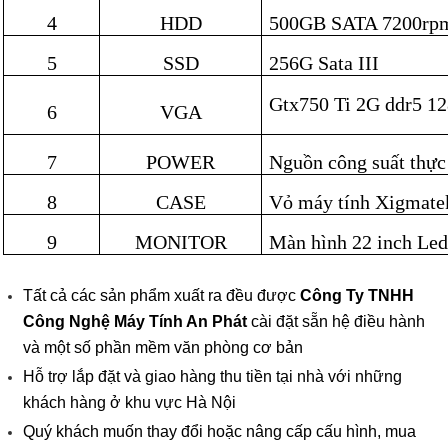
4
HDD
500GB SATA 7200r
5
SSD
256G Sata III
Gtx750 Ti 2G ddr5 128
6
VGA
7
POWER
Nguồn công suất thực
8
CASE
Vỏ máy tính Xigmate
9
MONITOR
Màn hình 22 inch Le
Tất cả các sản phẩm xuất ra đều được
Công Ty TNHH
Công Nghệ Máy Tính An Phát
cài đặt sẵn hệ điều hành
và một số phần mềm văn phòng cơ bản
Hỗ trợ lắp đặt và giao hàng thu tiền tại nhà với những
khách hàng ở khu vực Hà Nội
Quý khách muốn thay đổi hoặc nâng cấp cấu hình, mua