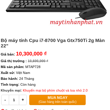
Bộ máy tính Cpu i7-8700 Vga Gtx750Ti 2g Màn
22"
10,300,000 ₫
Giá bán:
Giá thị trường :
10,600,000 ₫
Mã sản phẩm:
MTAP728
Xuất sứ:
Việt Nam
Bảo hành:
24 Tháng
Tình trạng:
Còn hàng
Khuyến mại:
Khuyến mại bộ phím chuột và loa nhỏ 2.0
MUA NGAY
-
+
(Giao hàng trên toàn quốc)