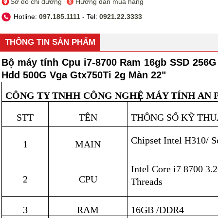
Sơ đồ chỉ đường
Hướng dẫn mua hàng
Hotline:
097.185.1111
- Tel:
0921.22.3333
THÔNG TIN SẢN PHẨM
Bộ máy tính Cpu i7-8700 Ram 16gb SSD 256G
Hdd 500G Vga Gtx750Ti 2g Màn 22"
CÔNG TY TNHH CÔNG NGHỆ MÁY TÍNH AN
STT
TÊN
THÔNG SỐ KỸ THU
Chipset Intel H310/
1
MAIN
Intel Core i7 8700 3.
2
CPU
Threads
3
RAM
16G
B /DDR4