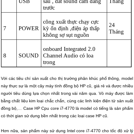
USB
sau , dắt sound cắm đằng
Tháng
trước
công xuất thực chạy cực
24
7
POWER
kỳ ổn định ,điện áp thấp
Tháng
không sợ sụt nguồn
onboard Integrated 2.0
8
SOUND
Channel Audio có loa
trong
Với các tiêu chí sản xuất cho thị trường phân khúc phổ thông, model
này thực sự là một cây máy tính đồng bộ HP cũ, giá rẻ và được nhiều
người tiêu dùng lựa chọn nhất trong vài năm qua. Vỏ máy được làm
bằng chất liệu kim loại chắc chắn, cùng các linh kiện điện tử sản xuất
đồng bộ,… Case HP Cpu core i7-4770 là model có tiếng là sản phẩm
có thời gian sử dụng bền nhất trong các loại case HP cũ.
Hơn nữa, sản phẩm này sử dụng Intel core i7-4770 cho tốc độ xử lý