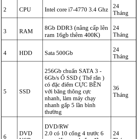
24
2
CPU
Intel core i7-4770 3.4 Ghz
Tháng
(nâng cấp lên
8Gb DDR3
24
3
RAM
ram 16gb thêm 400K)
Tháng
24
4
HDD
Sata 500Gb
Tháng
256Gb chuẩn SATA 3 -
6Gb/s Ổ SSD ( Thể rắn )
có đặc điểm CỰC BỀN
36
5
SSD
với băng thông cực
Tháng
nhanh, làm máy chạy
nhanh gấp 5 lần bình
thường
DVD/RW
DVD
2.0 có 10 cổng 4 trước 6
24
6