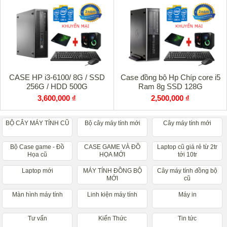
CASE HP i3-6100/ 8G / SSD
Case đồng bộ Hp Chíp core i5
256G / HDD 500G
Ram 8g SSD 128G
3,600,000 ₫
2,500,000 ₫
BỘ CÂY MÁY TÍNH CŨ
Bộ cây máy tính mới
Cây máy tính mới
Bộ Case game - Đồ
CASE GAME VÀ ĐỒ
Laptop cũ giá rẻ từ 2tr
Họa cũ
HỌA MỚI
tới 10tr
Laptop mới
MÁY TÍNH ĐỒNG BỘ
Cây máy tính đồng bộ
MỚI
cũ
Màn hình máy tính
Linh kiện máy tính
Máy in
Tư vấn
Kiến Thức
Tin tức