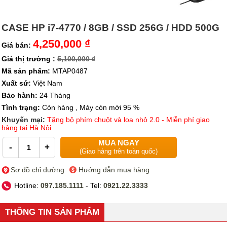
CASE HP i7-4770 / 8GB / SSD 256G / HDD 500G
4,250,000 ₫
Giá bán:
Giá thị trường :
5,100,000 ₫
Mã sản phẩm:
MTAP0487
Xuất sứ:
Việt Nam
Bảo hành:
24 Tháng
Tình trạng:
Còn hàng , Máy còn mới 95 %
Khuyến mại:
Tặng bộ phím chuột và loa nhỏ 2.0 - Miễn phí giao
hàng tại Hà Nội
MUA NGAY
-
+
(Giao hàng trên toàn quốc)
Sơ đồ chỉ đường
Hướng dẫn mua hàng
Hotline:
097.185.1111
- Tel:
0921.22.3333
THÔNG TIN SẢN PHẨM