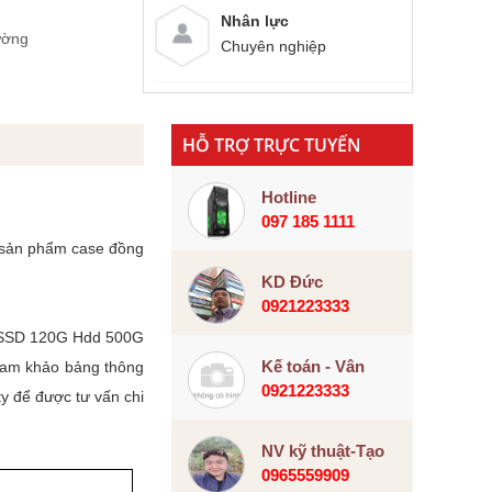
Nhân lực
ường
Chuyên nghiệp
HỖ TRỢ TRỰC TUYẾN
Hotline
097 185 1111
c sản phẩm case đồng
KD Đức
0921223333
Gb SSD 120G Hdd 500G
Kế toán - Vân
tham khảo bảng thông
0921223333
ty để được tư vấn chi
NV kỹ thuật-Tạo
0965559909