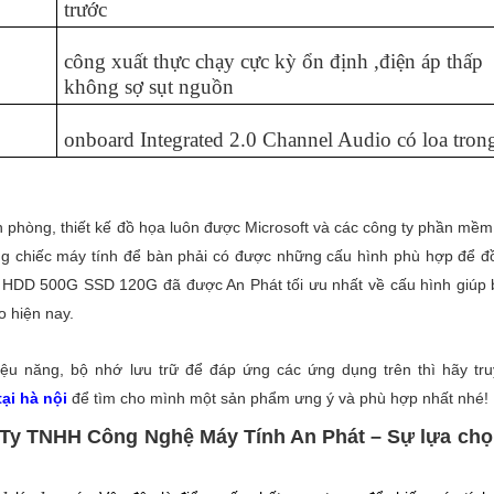
trước
công xuất thực chạy cực kỳ ổn định ,điện áp thấp
không sợ sụt nguồn
onboard Integrated 2.0 Channel Audio có loa tron
hòng, thiết kế đồ họa luôn được Microsoft và các công ty phần mềm
ững chiếc máy tính để bàn phải có được những cấu hình phù hợp để đồ
HDD 500G SSD 120G đã được An Phát tối ưu nhất về cấu hình giúp bạ
 hiện nay.
u năng, bộ nhớ lưu trữ để đáp ứng các ứng dụng trên thì hãy tr
ại hà nội
để tìm cho mình một sản phẩm ưng ý và phù hợp nhất nhé!
Ty TNHH Công Nghệ Máy Tính An Phát – Sự lựa chọn