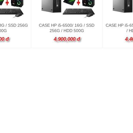
8G / SSD 256G
CASE HP i5-6500/ 16G / SSD
CASE HP i5-6
00G
256G / HDD 500G
/ 
00 đ
4,900,000 đ
4,4