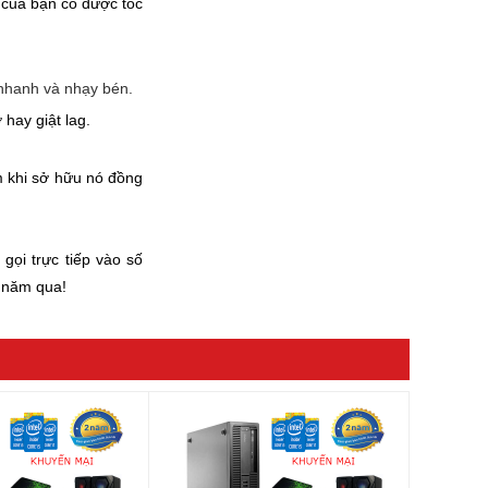
 của bạn có được tốc
 nhanh và nhạy bén.
hay giật lag.
m khi sở hữu nó đồng
gọi trực tiếp vào số
 năm qua!