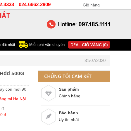
22.3333 - 024.6662.2909
Giỏ hàng
0
DEAL GIỜ VÀNG (0)
 đãi nhất
Miễn phí vận chuyển
31/07/2020
 Hdd 500G
CHÚNG TÔI CAM KẾT
Máy còn mới 90
Sản phẩm
Chính hãng
àng tại Hà Nội
 đ
Bảo hành
00 đ
Uy tín nhất