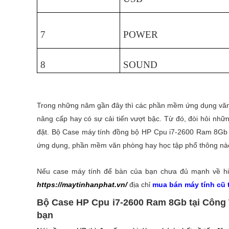
7
POWER
8
SOUND
Trong những năm gần đây thì các phần mềm ứng dụng văn p
nâng cấp hay có sự cải tiến vượt bậc. Từ đó, đòi hỏi nh
đặt. Bộ Case máy tính đồng bộ HP Cpu i7-2600 Ram 8Gb 
ứng dụng, phần mềm văn phòng hay học tập phổ thông nào
Nếu case máy tính để bàn của bạn chưa đủ mạnh về hiệ
https://maytinhanphat.vn/
địa chỉ
mua bán máy tính cũ t
Bộ Case HP Cpu i7-2600 Ram 8Gb tại Công 
bạn