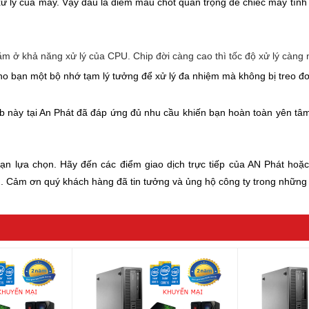
xử lý của máy. Vậy đâu là điểm mấu chốt quan trọng để chiếc máy tính
 nằm ở khả năng xử lý của CPU. Chip đời càng cao thì tốc độ xử lý càng
o bạn một bộ nhớ tạm lý tưởng để xử lý đa nhiệm mà không bị treo đơ 
Gb này tại An Phát đã đáp ứng đủ nhu cầu khiến bạn hoàn toàn yên tâ
bạn lựa chọn. Hãy đến các điểm giao dịch trực tiếp của AN Phát hoặc 
. Cảm ơn quý khách hàng đã tin tưởng và ủng hộ công ty trong những