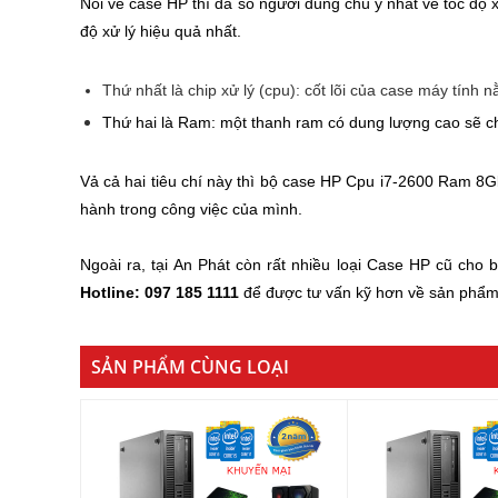
Nói về case HP thì đa số người dùng chú ý nhất về tốc độ 
độ xử lý hiệu quả nhất.
Thứ nhất là chip xử lý (cpu): cốt lõi của case máy tính
Thứ hai là Ram: một thanh ram có dung lượng cao sẽ ch
Vả cả hai tiêu chí này thì bộ case HP Cpu i7-2600 Ram 8
hành trong công việc của mình.
Ngoài ra, tại An Phát còn rất nhiều loại Case HP cũ cho 
Hotline: 097 185 1111
để được tư vấn kỹ hơn về sản phẩm
SẢN PHẨM CÙNG LOẠI