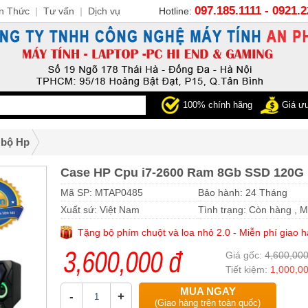
097.185.1111 - 0921.
n Thức
|
Tư vấn
|
Dịch vụ
Hotline:
100% chính hãng
Giá ưu
 bộ Hp
Case HP Cpu i7-2600 Ram 8Gb SSD 120G
Mã SP: MTAP0485
Bảo hành: 24 Tháng
Xuất sứ: Việt Nam
Tình trạng: Còn hàng , 
95 %
Tặng bộ phím chuột và loa nhỏ 2.0 - Miễn phí giao h
3,600,000 đ
Giá gốc:
4,600,000
Tiết kiệm:
1,000,0
MUA NGAY
-
+
(Giao hàng trên toàn quốc)