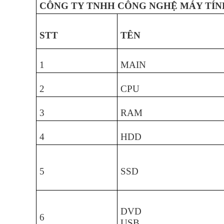
CÔNG TY TNHH CÔNG NGHỆ MÁY TÍN
STT
TÊN
1
MAIN
2
CPU
3
RAM
4
HDD
5
SSD
DVD
6
USB