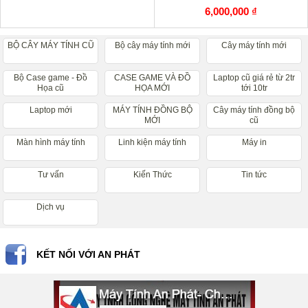
6,000,000 ₫
BỘ CÂY MÁY TÍNH CŨ
Bộ cây máy tính mới
Cây máy tính mới
Bộ Case game - Đồ
CASE GAME VÀ ĐỒ
Laptop cũ giá rẻ từ 2tr
Họa cũ
HỌA MỚI
tới 10tr
Laptop mới
MÁY TÍNH ĐỒNG BỘ
Cây máy tính đồng bộ
MỚI
cũ
Màn hình máy tính
Linh kiện máy tính
Máy in
Tư vấn
Kiến Thức
Tin tức
Dịch vụ
KẾT NỐI VỚI AN PHÁT