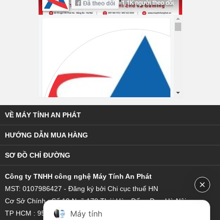
VỀ MÁY TÍNH AN PHÁT
HƯỚNG DẪN MUA HÀNG
SƠ ĐỒ CHỈ ĐƯỜNG
C
ông ty TNHH công nghệ Máy Tính An Phát
MST: 0107986427 - Đăng ký bởi Chi cục thuế HN
Cơ Sở Chính : Số 19 Ngõ 178 Thái Hà - Đống Đa - Hà Nội
Máy tính
TP HCM : 95/18 Hoàng Bật Đạt, Phường 15, Quận Tân Bình