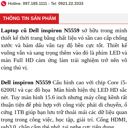
Hotline:
097.185.1111
- Tel:
0921.22.3333
THÔNG TIN SẢN PHẨM
Laptop cũ Dell inspiron N5559
sở hữu trong mình
thiết kế thời trang bằng chất liệu vỏ sần cao cấp chống
xước và bám dấu vân tay độ bền cực tốt. Thiêt kế
vuông vắn và sang trọng thêm vào đó là phím LED và
màn Full HD cảm ứng làm trải nghiệm trở nên vô
cùng thú vị.
Dell inspiron N5559
Cấu hình cao với chip Core i5-
6200U và cạc đồ họa Màn hình hiện thị LED HD sắc
nét. Tuy màn hình 15.6 inch nhưng máy cồng kềnh rất
thuận tiện để phù hợp với công việc phải di chuyển, ổ
cứng 1TB giúp bạn lưu trữ thoải mái các dữ liệu quan
trọng trong công việc, học tập, giải trí. Cổng HDMI,
usb3.0, chân cắm thẻ nhớ, tai nghe cực tiện dụng.