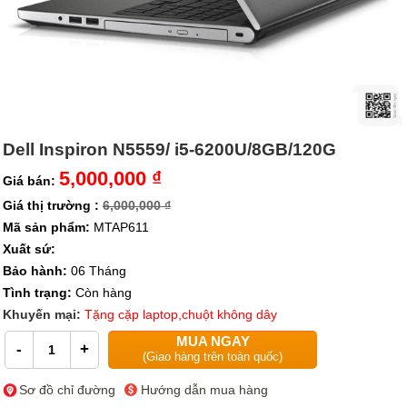
Dell Inspiron N5559/ i5-6200U/8GB/120G
5,000,000 ₫
Giá bán:
Giá thị trường :
6,000,000 ₫
Mã sản phẩm:
MTAP611
Xuất sứ:
Bảo hành:
06 Tháng
Tình trạng:
Còn hàng
Khuyến mại:
Tặng cặp laptop,chuột không dây
MUA NGAY
-
+
(Giao hàng trên toàn quốc)
Sơ đồ chỉ đường
Hướng dẫn mua hàng