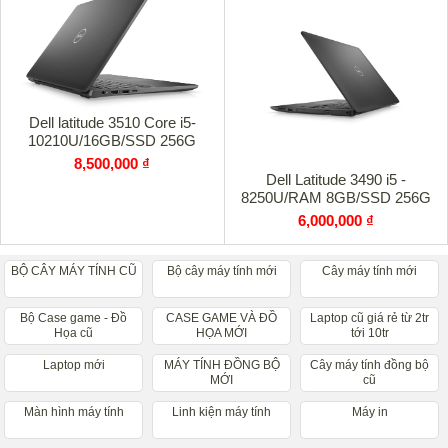
Dell latitude 3510 Core i5-
10210U/16GB/SSD 256G
8,500,000 ₫
Dell Latitude 3490 i5 -
8250U/RAM 8GB/SSD 256G
6,000,000 ₫
BỘ CÂY MÁY TÍNH CŨ
Bộ cây máy tính mới
Cây máy tính mới
Bộ Case game - Đồ
CASE GAME VÀ ĐỒ
Laptop cũ giá rẻ từ 2tr
Họa cũ
HỌA MỚI
tới 10tr
Laptop mới
MÁY TÍNH ĐỒNG BỘ
Cây máy tính đồng bộ
MỚI
cũ
Màn hình máy tính
Linh kiện máy tính
Máy in