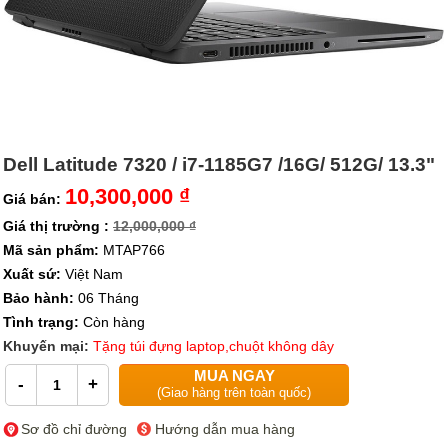
Dell Latitude 7320 / i7-1185G7 /16G/ 512G/ 13.3"
10,300,000 ₫
Giá bán:
Giá thị trường :
12,000,000 ₫
Mã sản phẩm:
MTAP766
Xuất sứ:
Việt Nam
Bảo hành:
06 Tháng
Tình trạng:
Còn hàng
Khuyến mại:
Tặng túi đựng laptop,chuột không dây
MUA NGAY
-
+
(Giao hàng trên toàn quốc)
Sơ đồ chỉ đường
Hướng dẫn mua hàng