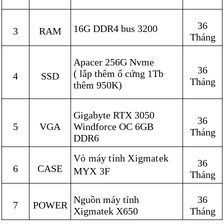
36
16G DDR4 bus 3200
3
RAM
Tháng
Apacer 256G Nvme
36
( lắp thêm ổ cứng 1Tb
4
SSD
Tháng
thêm 950K)
Gigabyte RTX 3050
36
5
VGA
Windforce OC 6GB
Tháng
DDR6
Vỏ máy tính Xigmatek
36
6
CASE
MYX 3F
Tháng
Nguồn máy tính
36
7
POWER
Xigmatek X650
Tháng