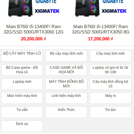
Main B760/ i5-13400F/ Ram
Main B760/ i5-13400F/ Ram
32G/SSD 500G/RTX3060 12G
32G/SSD 500G/RTX3050 8G
20,200,000 ₫
17,200,000 ₫
BỘ CÂY MÁY TÍNH CŨ
Bộ cây máy tính mới
Cây máy tính mới
Bộ Case game - Đồ
CASE GAME VÀ ĐỒ
Laptop cũ giá rẻ từ 2tr
Họa cũ
HỌA MỚI
tới 10tr
Laptop mới
MÁY TÍNH ĐỒNG BỘ
Cây máy tính đồng bộ
MỚI
cũ
Màn hình máy tính
Linh kiện máy tính
Máy in
Tư vấn
Kiến Thức
Tin tức
Dịch vụ