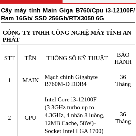
Cây máy tính Main Giga B760/Cpu i3-12100F/
Ram 16Gb/ SSD 256Gb/RTX3050 6G
CÔNG TY TNHH CÔNG NGHỆ MÁY TÍNH AN
PHÁT
BẢO
STT
TÊN
THÔNG SỐ KỸ THUẬT
HÀNH
Mạch chính Gigabyte
36
1
MAIN
B760M-D DDR4
Tháng
Intel Core i3-12100F
(3.3GHz turbo up to
36
4.3GHz, 4 nhân 8 luồng,
2
CPU
Tháng
12MB Cache, 58W)-
Socket Intel LGA 1700)