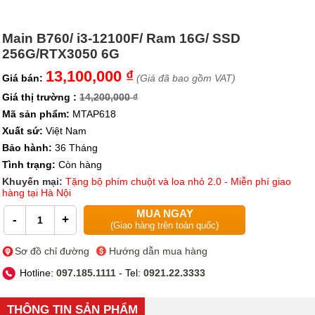
Main B760/ i3-12100F/ Ram 16G/ SSD
256G/RTX3050 6G
13,100,000 ₫
Giá bán:
(Giá đã bao gồm VAT)
Giá thị trường :
14,200,000 ₫
Mã sản phẩm:
MTAP618
Xuất sứ:
Việt Nam
Bảo hành:
36 Tháng
Tình trạng:
Còn hàng
Khuyến mại:
Tặng bộ phím chuột và loa nhỏ 2.0 - Miễn phí giao
hàng tại Hà Nội
MUA NGAY
-
+
(Giao hàng trên toàn quốc)
Sơ đồ chỉ đường
Hướng dẫn mua hàng
Hotline:
097.185.1111
- Tel:
0921.22.3333
THÔNG TIN SẢN PHẨM