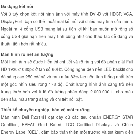
Đa dạng kết nối
Với 3 tuỳ chọn kết nối hình ảnh với máy tính DVI-D với HDCP, VGA,
DisplayPort, bạn có thể thoải mái kết nối với chiếc máy tính của mình.
Ngoài ra, 4 cổng USB mang lại sự tiện lợi khi bạn muốn mở rộng số
cổng USB giới hạn trên máy tính cũng như cho thao tác dễ dàng và
thuận tiện hơn rất nhiều.
Màn hình rõ nét ấn tượng
Mỗi hình ảnh sẽ được hiển thị chi tiết và rõ ràng với độ phân giải Full
HD 1920x1080px ở tần số 60Hz. Công nghệ đèn nền LED backlit cho
độ sáng cao 250 cd/m2 và ram màu 83% tạo nên tính thống nhất trên
một góc nhìn siêu rộng 178 độ. Chất lượng hình ảnh càng trở nên
trung thực hơn với tỉ lệ độ tương phản động 2.000.000:1, cho màu
đen sâu, màu trắng sáng và chi tiết nổi bật.
Thiết kế chuyên nghiệp, bảo vệ môi trường
Màn hình Dell P2314H đạt đầy đủ các tiêu chuẩn ENERGY STAR
Qualified, EPEAT Gold Rated, TCO Certified Displays và China
Energy Label (CEL), đảm bảo thân thiện môi trường và tiết kiệm điện