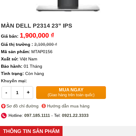
MÀN DELL P2314 23” IPS
1,900,000 ₫
Giá bán:
Giá thị trường :
2,100,000 ₫
Mã sản phẩm:
MTAP0156
Xuất sứ:
Việt Nam
Bảo hành:
01 Tháng
Tình trạng:
Còn hàng
Khuyến mại:
MUA NGAY
-
+
(Giao hàng trên toàn quốc)
Sơ đồ chỉ đường
Hướng dẫn mua hàng
Hotline:
097.185.1111
- Tel:
0921.22.3333
THÔNG TIN SẢN PHẨM