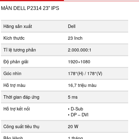
MÀN DELL P2314 23” IPS
Hãng sản xuất
Dell
Kích thước
23 Inch
Tỉ lệ tương phản
2.000.000:1
Độ phân giải
1920×1080
Góc nhìn
178°(H) / 178°(V)
Hỗ trợ màu
16,7 triệu màu
Thời gian đáp ứng
5 ms
Hỗ trợ kết nối
• D-Sub
• DP – DVI
Công suất tiêu thụ
20 W
Bảo Hành
1 tháng