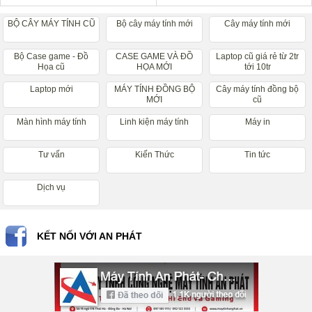
BỘ CÂY MÁY TÍNH CŨ
Bộ cây máy tính mới
Cây máy tính mới
Bộ Case game - Đồ
CASE GAME VÀ ĐỒ
Laptop cũ giá rẻ từ 2tr
Họa cũ
HỌA MỚI
tới 10tr
Laptop mới
MÁY TÍNH ĐỒNG BỘ
Cây máy tính đồng bộ
MỚI
cũ
Màn hình máy tính
Linh kiện máy tính
Máy in
Tư vấn
Kiến Thức
Tin tức
Dịch vụ
KẾT NỐI VỚI AN PHÁT