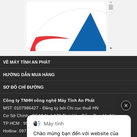
VỀ MÁY TÍNH AN PHÁT
HƯỚNG DẪN MUA HÀNG
SƠ ĐỒ CHỈ ĐƯỜNG
C
ông ty TNHH công nghệ Máy Tính An Phát
MST: 0107986427 - Đăng ký bởi Chi cục thuế HN
Cơ Sở Chính : Số 19 Ngõ 178 Thái Hà - Đống Đa - Hà Nội
Máy tính
TP HCM : 95/18 Hoàng Bật Đạt, Phường 15, Quận Tân Bình
Hotline: 0971 851 111 - 0921 22 3333
Chào mừng bạn đến với website của 