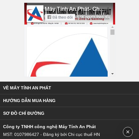
VỀ MÁY TÍNH AN PHÁT
HƯỚNG DẪN MUA HÀNG
SƠ ĐỒ CHỈ ĐƯỜNG
C
ông ty TNHH công nghệ Máy Tính An Phát
MST: 0107986427 - Đăng ký bởi Chi cục thuế HN