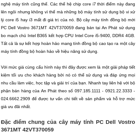
nghệ máy tính cũng thế. Các thế hệ chip core i7 thời điểm này đang
lên ngôi nhưng không vì thế mà những bộ máy tính sử dụng bộ vi xử
lý core i5 hay i3 mất đi giá trị của nó. Bộ cây máy tính đồng bộ mới
PC Dell Vostro 3671MT 42VT370059 đang bán tại An Phát sử dụng
bo mạch chủ Intel B365 kết hợp CPU Intel Core i5-9400, DDR4 4GB.
Tất cả là sự kết hợp hoàn hảo mang tính đồng bộ cao tạo ra một cây
máy tính đồng bộ hoàn hảo về hiệu năng sử dụng.
Với mức giá cùng cấu hình này thì đây được xem là một giải pháp tiết
kiệm tối ưu cho khách hàng bởi nó có thể sử dụng và đáp ứng mọi
nhu cầu làm việc, học tập và giải trí của bạn. Nhanh tay liên hệ với bộ
phận bán hàng của An Phát theo số 097.185.1111 - 0921.22.3333 -
024.6662.2909 để được tư vấn chi tiết về sản phẩm và hỗ trợ mức
giá ưu đãi nhất.
Đặc điểm chung của cây máy tính PC Dell Vostro
3671MT 42VT370059