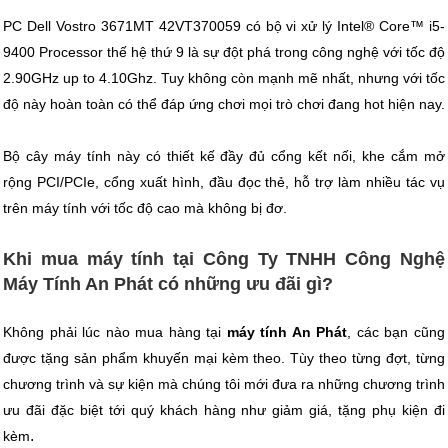
PC Dell Vostro 3671MT 42VT370059 có bộ vi xử lý Intel® Core™ i5-
9400 Processor thế hệ thứ 9 là sự đột phá trong công nghệ với tốc độ
2.90GHz up to 4.10Ghz. Tuy không còn mạnh mẽ nhất, nhưng với tốc
độ này hoàn toàn có thể đáp ứng chơi mọi trò chơi đang hot hiện nay.
Bộ cây máy tính này có thiết kế đầy đủ cổng kết nối, khe cắm mở
rộng PCI/PCIe, cổng xuất hình, đầu đọc thẻ, hỗ trợ làm nhiều tác vụ
trên máy tính với tốc độ cao mà không bị đơ.
Khi mua máy tính tại Công Ty TNHH Công Nghệ
Máy Tính An Phát có những ưu đãi gì?
Không phải lúc nào mua hàng tại
máy tính An Phát
, các bạn cũng
được tặng sản phẩm khuyến mại kèm theo. Tùy theo từng đợt, từng
chương trình và sự kiện mà chúng tôi mới đưa ra những chương trình
ưu đãi đặc biệt tới quý khách hàng như giảm giá, tặng phụ kiện đi
.
kèm