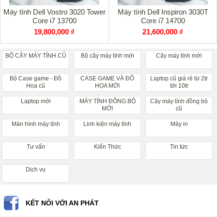
Máy tính Dell Vostro 3020 Tower
Máy tính Dell Inspiron 3030T
Core i7 13700
Core i7 14700
19,800,000 ₫
21,600,000 ₫
BỘ CÂY MÁY TÍNH CŨ
Bộ cây máy tính mới
Cây máy tính mới
Bộ Case game - Đồ
CASE GAME VÀ ĐỒ
Laptop cũ giá rẻ từ 2tr
Họa cũ
HỌA MỚI
tới 10tr
Laptop mới
MÁY TÍNH ĐỒNG BỘ
Cây máy tính đồng bộ
MỚI
cũ
Màn hình máy tính
Linh kiện máy tính
Máy in
Tư vấn
Kiến Thức
Tin tức
Dịch vụ
KẾT NỐI VỚI AN PHÁT