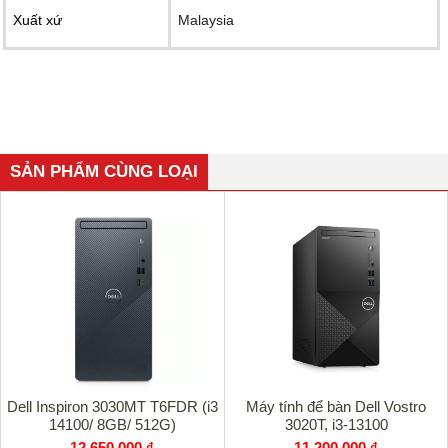
Xuất xứ
Malaysia
SẢN PHẨM CÙNG LOẠI
Dell Inspiron 3030MT T6FDR (i3
Máy tính để bàn Dell Vostro
14100/ 8GB/ 512G)
3020T, i3-13100
12,650,000 ₫
11,200,000 ₫