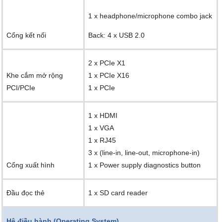
1 x headphone/microphone combo jack
Cổng kết nối
Back: 4 x USB 2.0
2 x PCIe X1
Khe cắm mở rộng
1 x PCIe X16
PCI/PCIe
1 x PCIe
1 x HDMI
1 x VGA
1 x RJ45
3 x (line-in, line-out, microphone-in)
Cổng xuất hình
1 x Power supply diagnostics button
Đầu đọc thẻ
1 x SD card reader
Hệ điều hành (Operating System)