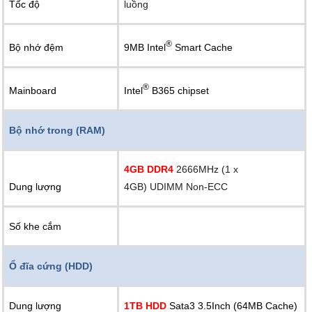
Tốc độ
luồng
®
9MB Intel
Smart Cache
Bộ nhớ đệm
®
Intel
B365 chipset
Mainboard
Bộ nhớ trong (RAM)
4GB DDR4
2666MHz (1 x
Dung lượng
4GB) UDIMM Non-ECC
Số khe cắm
2 Khe cắm
Ổ đĩa cứng (HDD)
Dung lượng
1TB HDD
Sata3 3.5Inch (64MB Cache)