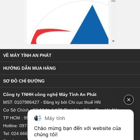
VỀ MÁY TÍNH AN PHÁT
HƯỚNG DẪN MUA HÀNG
SƠ ĐỒ CHỈ ĐƯỜNG
C
ông ty TNHH công nghệ Máy Tính An Phát
MST: 0107986427 - Đăng ký bởi Chi cục thuế HN
Cơ Sở Chính : Số 19 Ngõ 178 Thái Hà - Đống Đa - Hà Nội
Máy tính
TP HCM : 95/18 Hoàng Bật Đạt, Phường 15, Quận Tân Bình
Hotline: 0971 851 111 - 0921 22 3333
Chào mừng bạn đến với website của 
Tel: 024.6662.2909
chúng tôi!