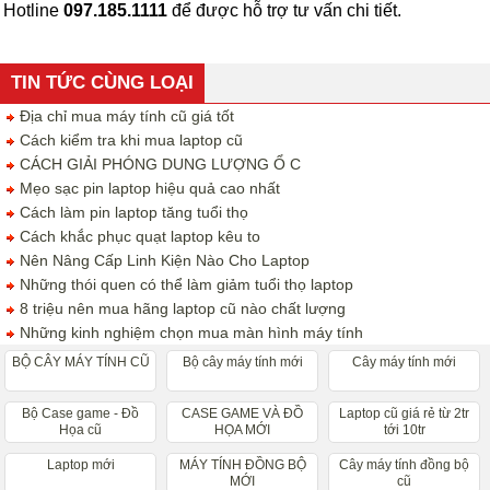
Hotline
097.185.1111
để được hỗ trợ tư vấn chi tiết.
TIN TỨC CÙNG LOẠI
Địa chỉ mua máy tính cũ giá tốt
Cách kiểm tra khi mua laptop cũ
CÁCH GIẢI PHÓNG DUNG LƯỢNG Ổ C
Mẹo sạc pin laptop hiệu quả cao nhất
Cách làm pin laptop tăng tuổi thọ
Cách khắc phục quạt laptop kêu to
Nên Nâng Cấp Linh Kiện Nào Cho Laptop
Những thói quen có thể làm giảm tuổi thọ laptop
8 triệu nên mua hãng laptop cũ nào chất lượng
Những kinh nghiệm chọn mua màn hình máy tính
BỘ CÂY MÁY TÍNH CŨ
Bộ cây máy tính mới
Cây máy tính mới
Bộ Case game - Đồ
CASE GAME VÀ ĐỒ
Laptop cũ giá rẻ từ 2tr
Họa cũ
HỌA MỚI
tới 10tr
Laptop mới
MÁY TÍNH ĐỒNG BỘ
Cây máy tính đồng bộ
MỚI
cũ