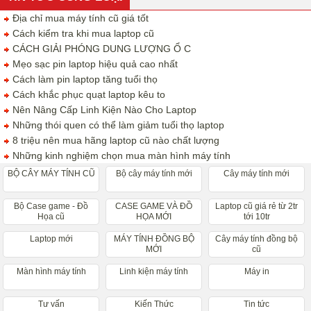
Địa chỉ mua máy tính cũ giá tốt
Cách kiểm tra khi mua laptop cũ
CÁCH GIẢI PHÓNG DUNG LƯỢNG Ổ C
Mẹo sạc pin laptop hiệu quả cao nhất
Cách làm pin laptop tăng tuổi thọ
Cách khắc phục quạt laptop kêu to
Nên Nâng Cấp Linh Kiện Nào Cho Laptop
Những thói quen có thể làm giảm tuổi thọ laptop
8 triệu nên mua hãng laptop cũ nào chất lượng
Những kinh nghiệm chọn mua màn hình máy tính
BỘ CÂY MÁY TÍNH CŨ
Bộ cây máy tính mới
Cây máy tính mới
Bộ Case game - Đồ
CASE GAME VÀ ĐỒ
Laptop cũ giá rẻ từ 2tr
Họa cũ
HỌA MỚI
tới 10tr
Laptop mới
MÁY TÍNH ĐỒNG BỘ
Cây máy tính đồng bộ
MỚI
cũ
Màn hình máy tính
Linh kiện máy tính
Máy in
Tư vấn
Kiến Thức
Tin tức