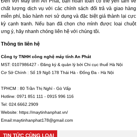
Đến với Máy tính An Phát, bạn hoàn toàn có thể yên tâm về
chất lượng dịch vụ với các chính sách đổi trả và giao hàng
miễn phí, bảo hành nơi sử dụng và đặc biệt giá thành lại cực
kỳ cạnh tranh. Nếu bạn đã chọn cho mình được loại chuột
ưng ý, hãy nhanh chóng liên hệ với chúng tôi.
Thông tin liên hệ
C
ông ty TNHH công nghệ máy tính An Phát
MST: 0107986427 - Đăng ký & quản lý bởi Chi cục thuế Hà Nội
Cơ Sở Chính : Số 19 Ngõ 178 Thái Hà - Đống Đa - Hà Nội
TPHCM : 80 Trần Thị Nghỉ - Gò Vấp
Hotline: 0971 851 111 - 0915 996 116
Tel: 024.6662.2909
Website: https://maytinhanphat.vn/
Email:maytinhanphat178@gmail.com
TIN TỨC CÙNG LOẠI