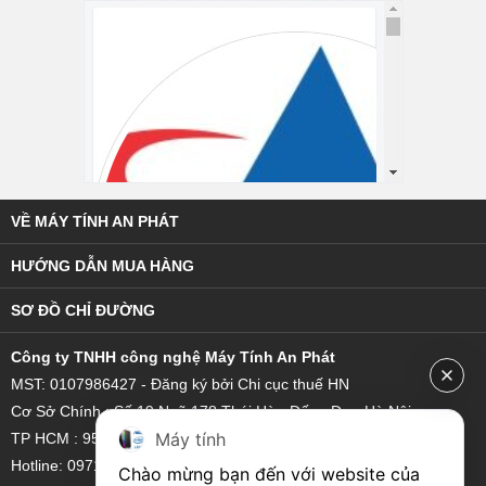
VỀ MÁY TÍNH AN PHÁT
HƯỚNG DẪN MUA HÀNG
SƠ ĐỒ CHỈ ĐƯỜNG
C
ông ty TNHH công nghệ Máy Tính An Phát
MST: 0107986427 - Đăng ký bởi Chi cục thuế HN
Cơ Sở Chính : Số 19 Ngõ 178 Thái Hà - Đống Đa - Hà Nội
Máy tính
TP HCM : 95/18 Hoàng Bật Đạt, Phường 15, Quận Tân Bình
Hotline: 0971 851 111 - 0921 22 3333
Chào mừng bạn đến với website của 