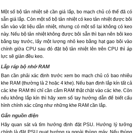
Một số bộ tản nhiệt sẽ cần giá lắp, bo mạch chủ có thể đã có
sẵn giá lắp. Còn một số bộ tản nhiệt có keo tản nhiệt được bôi
sẵn vào vật liệu dẫn nhiệt, nhưng có một số lại không có keo
này. Nếu bộ tản nhiệt không được bôi sẵn thì bạn nên bôi keo
bằng tay trước, lấy một lượng nhỏ keo bằng hạt gạo bôi vào
chính giữa CPU sau đó đặt bộ tản nhiệt lên trên CPU thì áp
lực sẽ giàn đều keo.
Lắp ráp bộ nhớ RAM
Bạn cần phải xác định trước xem bo mạch chủ có bao nhiêu
khe RAM (thường là 2 hoặc 4 khe). Nếu bạn định lắp kín tất cả
các khe RAM thì chỉ cần cắm RAM thật chặt vào các khe. Còn
nếu không lắp kín thì hãy xem sổ tay hướng dẫn để biết cấu
hình chính xác cũng như những khe RAM cần lắp.
Gắn nguồn điện
Hãy quan sát và tìm hướng định đặt PSU. Hướng lý tưởng
chính là đặt PSU quạt hướng ra ngoài thùng máy. Nếu thùng