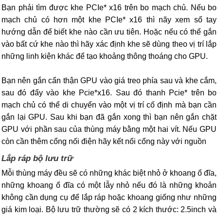
Bạn phải tìm được khe PCIe* x16 trên bo mạch chủ. Nếu bo
mạch chủ có hơn một khe PCIe* x16 thì nãy xem sổ tay
hướng dẫn để biết khe nào cần ưu tiên. Hoặc nếu có thể gắn
vào bất cứ khe nào thì hãy xác định khe sẽ dùng theo vị trí lắp
những linh kiện khác để tạo khoảng thông thoáng cho GPU.
Bạn nên gắn cẩn thận GPU vào giá treo phía sau và khe cắm,
sau đó đẩy vào khe Pcie*x16. Sau đó thanh Pcie* trên bo
mạch chủ có thể di chuyển vào một vị trí cố định mà bạn cần
gắn lại GPU. Sau khi bạn đã gắn xong thì bạn nên gắn chặt
GPU với phần sau của thùng máy bằng một hai vít. Nếu GPU
còn cần thêm cổng nối điện hãy kết nối cổng này với nguồn
Lắp ráp bộ lưu trữ
Mỗi thùng máy đều sẽ có những khác biệt nhỏ ở khoang ổ đĩa,
những khoang ổ đĩa có một lẫy nhỏ nếu đó là những khoản
không cần dụng cụ để lắp ráp hoặc khoang giống như những
giá kim loại. Bộ lưu trữ thường sẽ có 2 kích thước: 2.5inch và