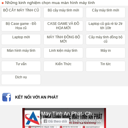
Những kinh nghiệm chọn mua màn hình máy tính
BỘ CÂY MÁY TÍNH CŨ
Bộ cây máy tính mới
Cây máy tính mới
Bộ Case game - Đồ
CASE GAME VÀ ĐỒ
Laptop cũ giá rẻ từ 2tr
Họa cũ
HỌA MỚI
tới 10tr
Laptop mới
MÁY TÍNH ĐỒNG BỘ
Cây máy tính đồng bộ
MỚI
cũ
Màn hình máy tính
Linh kiện máy tính
Máy in
Tư vấn
Kiến Thức
Tin tức
Dịch vụ
KẾT NỐI VỚI AN PHÁT