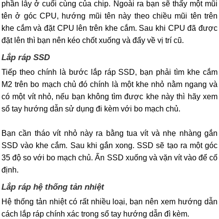
phần lẫy ở cuối cùng của chip. Ngoài ra bạn sẽ thấy một mũi
tên ở góc CPU, hướng mũi tên này theo chiều mũi tên trên
khe cắm và đặt CPU lên trên khe cắm. Sau khi CPU đã được
đặt lên thì bạn nên kéo chốt xuống và đẩy về vị trí cũ.
Lắp ráp SSD
Tiếp theo chính là bước lắp ráp SSD, bạn phải tìm khe cắm
M2 trên bo mạch chủ đó chính là một khe nhỏ nằm ngang và
có một vít nhỏ, nếu bạn không tìm được khe này thì hãy xem
sổ tay hướng dẫn sử dụng đi kèm với bo mạch chủ.
Bạn cần tháo vít nhỏ này ra bằng tua vít và nhẹ nhàng gắn
SSD vào khe cắm. Sau khi gắn xong. SSD sẽ tạo ra một góc
35 độ so với bo mạch chủ. Ấn SSD xuống và vặn vít vào để cố
định.
Lắp ráp hệ thống tản nhiệt
Hệ thống tản nhiệt có rất nhiều loại, bạn nên xem hướng dẫn
cách lắp ráp chính xác trong sổ tay hướng dẫn đì kèm.