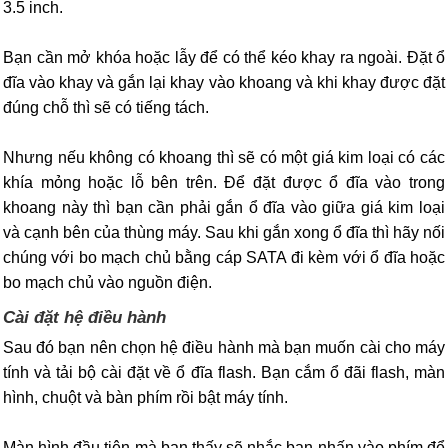
3.5 inch.
Bạn cần mở khóa hoặc lẫy để có thể kéo khay ra ngoài. Đặt ổ
đĩa vào khay và gắn lại khay vào khoang và khi khay được đặt
đúng chỗ thì sẽ có tiếng tách.
Nhưng nếu không có khoang thì sẽ có một giá kim loại có các
khía mỏng hoặc lỗ bên trên. Để đặt được ổ đĩa vào trong
khoang này thì bạn cần phải gắn ổ đĩa vào giữa giá kim loại
và cạnh bên của thùng máy. Sau khi gắn xong ổ đĩa thì hãy nối
chúng với bo mạch chủ bằng cáp SATA đi kèm với ổ đĩa hoặc
bo mạch chủ vào nguồn điện.
Cài đặt hệ điều hành
Sau đó bạn nên chọn hệ điều hành mà bạn muốn cài cho máy
tính và tải bộ cài đặt về ổ đĩa flash. Bạn cắm ổ đãi flash, màn
hình, chuột và bàn phím rồi bật máy tính.
Màn hình đầu tiên mà bạn thấy sẽ nhắc bạn nhấn vào phím để