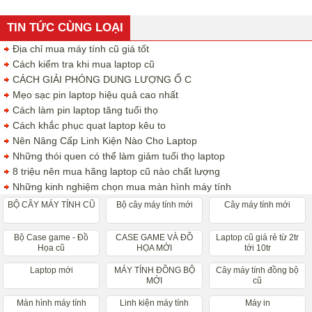
TIN TỨC CÙNG LOẠI
Địa chỉ mua máy tính cũ giá tốt
Cách kiểm tra khi mua laptop cũ
CÁCH GIẢI PHÓNG DUNG LƯỢNG Ổ C
Mẹo sạc pin laptop hiệu quả cao nhất
Cách làm pin laptop tăng tuổi thọ
Cách khắc phục quạt laptop kêu to
Nên Nâng Cấp Linh Kiện Nào Cho Laptop
Những thói quen có thể làm giảm tuổi thọ laptop
8 triệu nên mua hãng laptop cũ nào chất lượng
Những kinh nghiệm chọn mua màn hình máy tính
BỘ CÂY MÁY TÍNH CŨ
Bộ cây máy tính mới
Cây máy tính mới
Bộ Case game - Đồ
CASE GAME VÀ ĐỒ
Laptop cũ giá rẻ từ 2tr
Họa cũ
HỌA MỚI
tới 10tr
Laptop mới
MÁY TÍNH ĐỒNG BỘ
Cây máy tính đồng bộ
MỚI
cũ
Màn hình máy tính
Linh kiện máy tính
Máy in