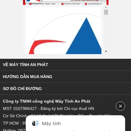
VỀ MÁY TÍNH AN PHÁT
HƯỚNG DẪN MUA HÀNG
SƠ ĐỒ CHỈ ĐƯỜNG
C
ông ty TNHH công nghệ Máy Tính An Phát
MST: 0107986427 - Đăng ký bởi Chi cục thuế HN
Cơ Sở Chính : Số 19 Ngõ 178 Thái Hà - Đống Đa - Hà Nội
Máy tính
TP HCM : 95/18 Hoàng Bật Đạt, Phường 15, Quận Tân Bình
Hotline: 0971 851 111 - 0921 22 3333