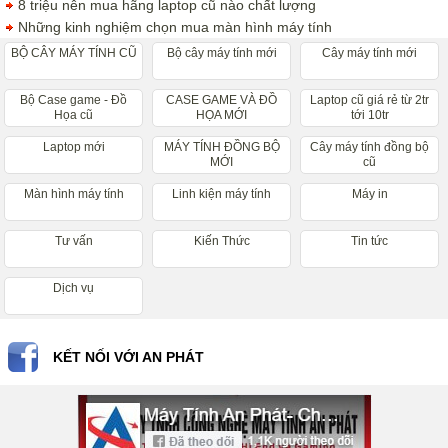
8 triệu nên mua hãng laptop cũ nào chất lượng
Những kinh nghiệm chọn mua màn hình máy tính
BỘ CÂY MÁY TÍNH CŨ
Bộ cây máy tính mới
Cây máy tính mới
Bộ Case game - Đồ
CASE GAME VÀ ĐỒ
Laptop cũ giá rẻ từ 2tr
Họa cũ
HỌA MỚI
tới 10tr
Laptop mới
MÁY TÍNH ĐỒNG BỘ
Cây máy tính đồng bộ
MỚI
cũ
Màn hình máy tính
Linh kiện máy tính
Máy in
Tư vấn
Kiến Thức
Tin tức
Dịch vụ
KẾT NỐI VỚI AN PHÁT