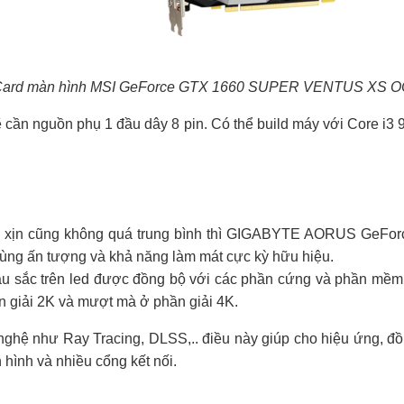
ard màn hình MSI GeForce GTX 1660 SUPER VENTUS XS 
 cần nguồn phụ 1 đầu dây 8 pin. Có thể build máy với Core i3
á xịn cũng không quá trung bình thì GIGABYTE AORUS GeFor
 vùng ấn tượng và khả năng làm mát cực kỳ hữu hiệu.
màu sắc trên led được đồng bộ với các phần cứng và phần mềm
n giải 2K và mượt mà ở phần giải 4K.
hệ như Ray Tracing, DLSS,.. điều này giúp cho hiệu ứng, đồ 
hình và nhiều cổng kết nối.