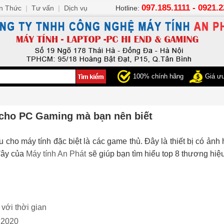
097.185.1111 - 0921.
n Thức
|
Tư vấn
|
Dịch vụ
Hotline:
100% chính hãng
Giá ưu
 cho PC Gaming mà bạn nên biết
u cho máy tính đặc biệt là các game thủ. Đây là thiết bị có ả
 đây của
Máy tính An Phát
sẽ giúp bạn tìm hiểu top 8 thương hi
 với thời gian
 2020