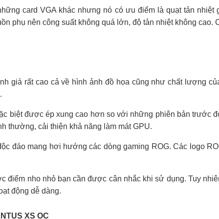
ững card VGA khác nhưng nó có ưu điểm là quạt tản nhiệt gi
 phụ nên công suất không quá lớn, độ tản nhiệt không cao. C
h giá rất cao cả về hình ảnh đồ họa cũng như chất lượng củ
.
 biệt được ép xung cao hơn so với những phiên bản trước đó. 
ình thường, cải thiện khả năng làm mát GPU.
à độc đáo mang hơi hướng các dòng gaming ROG. Các logo ROG
ợc điểm nho nhỏ bạn cần được cân nhắc khi sử dụng. Tuy nhiê
oạt động dễ dàng.
VENTUS XS OC