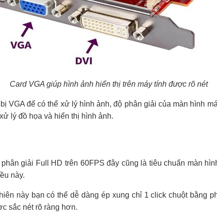
Card VGA giúp hình ảnh hiển thị trên máy tính được rõ nét
g bị VGA để có thể xử lý hình ảnh, độ phân giải của màn hình
ử lý đồ họa và hiển thị hình ảnh.
 phân giải Full HD trên 60FPS đây cũng là tiêu chuẩn màn hì
ều này.
ên này bạn có thể dễ dàng ép xung chỉ 1 click chuột bằng 
c sắc nét rõ ràng hơn.