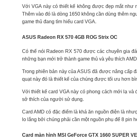
Với VGA này có thiết kế không được đẹp mắt như nh
Thêm vào đó là dòng 1650 không cần dùng thêm nguồn
game thủ đang tìm hiểu card VGA.
ASUS Radeon RX 570 4GB ROG Strix OC
Có thể nói Radeon RX 570 được các chuyên gia đán
những bạn mới trở thành game thủ và yêu thích AMD
Trong phiên bản này của ASUS đã được nâng cấp đặc
quạt này đó là thiết kế của chúng được tối ưu hơn b
Với thiết kế card VGA này có phong cách mới lạ v
sở thích của người sử dụng.
Card AMD có đặc điểm là khá ăn nguồn điện là như
lo lắng bởi chúng phải cần một nguồn phụ để 8 pin h
Card màn hình MSI GeForce GTX 1660 SUPER 