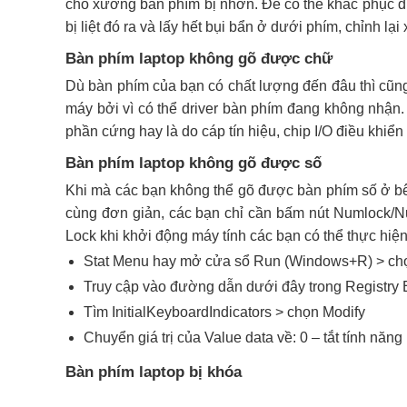
cho xương bàn phím bị nhờn. Để có thể khắc phục được
bị liệt đó ra và lấy hết bụi bẩn ở dưới phím, chỉnh l
Bàn phím laptop không gõ được chữ
Dù bàn phím của bạn có chất lượng đến đâu thì cũn
máy bởi vì có thể driver bàn phím đang không nhận
phần cứng hay là do cáp tín hiệu, chip I/O điều khiể
Bàn phím laptop không gõ được số
Khi mà các bạn không thể gõ được bàn phím số ở bê
cùng đơn giản, các bạn chỉ cần bấm nút Numlock/N
Lock khi khởi động máy tính các bạn có thể thực hi
Stat Menu hay mở cửa sổ Run (Windows+R) > ch
Truy cập vào đường dẫn dưới đây trong Regi
Tìm InitialKeyboardIndicators > chọn Modify
Chuyển giá trị của Value data về: 0 – tắt tính nă
Bàn phím laptop bị khóa