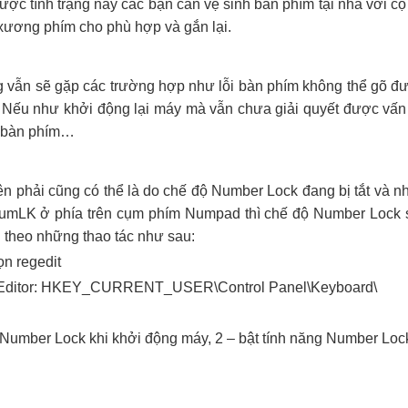
 tình trạng này các bạn cần vệ sinh bàn phím tại nhà với c
ại xương phím cho phù hợp và gắn lại.
g vẫn sẽ gặp các trường hợp như lỗi bàn phím không thể gõ đư
. Nếu như khởi động lại máy mà vẫn chưa giải quyết được vấn 
n bàn phím…
n phải cũng có thể là do chế độ Number Lock đang bị tắt và nh
umLK ở phía trên cụm phím Numpad thì chế độ Number Lock s
ện theo những thao tác như sau:
ọn regedit
stry Editor: HKEY_CURRENT_USER\Control Panel\Keyboard\
ng Number Lock khi khởi động máy, 2 – bật tính năng Number Lock