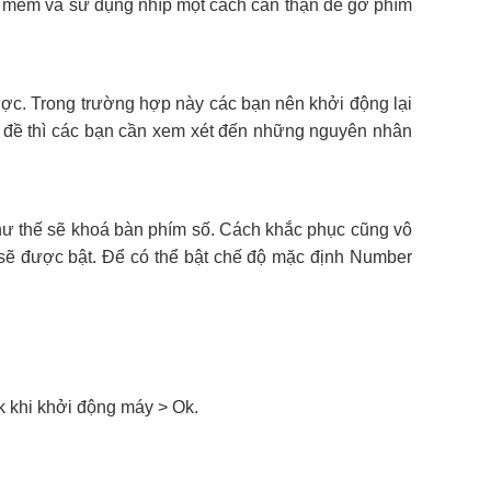
ọ mềm và sử dụng nhíp một cách cẩn thận để gỡ phím
ợc. Trong trường hợp này các bạn nên khởi động lại
đề thì các bạn cần xem xét đến những nguyên nhân
ư thế sẽ khoá bàn phím số. Cách khắc phục cũng vô
ẽ được bật. Để có thể bật chế độ mặc định Number
 khi khởi động máy > Ok.