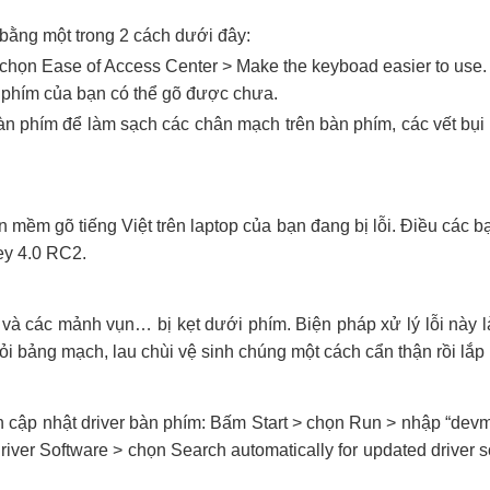
 bằng một trong 2 cách dưới đây:
chọn Ease of Access Center > Make the keyboad easier to use. Sa
̀n phím của bạn có thể gõ được chưa.
tháo bàn phím để làm sạch các chân mạch trên bàn phím, các vế
̀n mềm gõ tiếng Việt trên laptop của bạn đang bị lỗi. Điều các 
ey 4.0 RC2.
và các mảnh vụn… bị kẹt dưới phím. Biện pháp xử lý lỗi này là 
̉i bảng mạch, lau chùi vệ sinh chúng một cách cẩn thận rồi lắp 
cập nhật driver bàn phím: Bấm Start > chọn Run > nhập “devmg
ver Software > chọn Search automatically for updated driver s