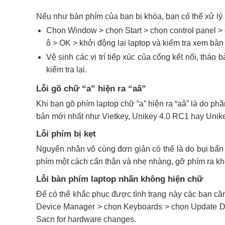
Nếu như bàn phím của bạn bị khóa, bạn có thể xử lý
Chọn Window > chọn Start > chọn control panel > 
ô > OK > khởi động lại laptop và kiểm tra xem ba
Vệ sinh các vị trí tiếp xúc của cổng kết nối, 
kiểm tra lại.
Lỗi gõ chữ “a” hiện ra “aâ”
Khi bạn gõ phím laptop chữ “a” hiện ra “aâ” là do phâ
bản mới nhất như Vietkey, Unikey 4.0 RC1 hay Unik
Lỗi phím bị kẹt
Nguyên nhân vô cùng đơn giản có thể là do bụi bẩn 
phím một cách cẩn thận và nhẹ nhàng, gỡ phím ra kho
Lỗi bàn phím laptop nhấn không hiện chữ
Để có thể khắc phục được tình trạng này các bạn cần 
Device Manager > chọn Keyboards > chọn Update Dri
Sacn for hardware changes.