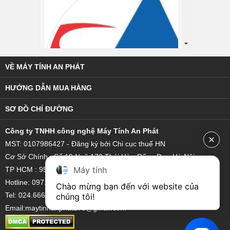
VỀ MÁY TÍNH AN PHÁT
HƯỚNG DẪN MUA HÀNG
SƠ ĐỒ CHỈ ĐƯỜNG
C
ông ty TNHH công nghệ Máy Tính An Phát
MST: 0107986427 - Đăng ký bởi Chi cục thuế HN
Cơ Sở Chính : Số 19 Ngõ 178 Thái Hà - Đống Đa - Hà Nội
Máy tính
TP HCM : 95/18 Hoàng Bật Đạt, Phường 15, Quận Tân Bình
Hotline: 0971 851 111 - 0921 22 3333
Chào mừng bạn đến với website của 
Tel: 024.6662.2909
chúng tôi!
Email:maytinhanphat178@gmail.com