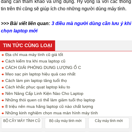
đang cần tham khảo và ứng dụng. Hy vọng là với các thông
tin trên thì cũng sẽ giúp ích cho những người dùng máy tính.
>>> Bài viết liên quan:
3 điều mà người dùng cần lưu ý khi
chọn laptop mới
TIN TỨC CÙNG LOẠI
Địa chỉ mua máy tính cũ giá tốt
Cách kiểm tra khi mua laptop cũ
CÁCH GIẢI PHÓNG DUNG LƯỢNG Ổ C
Mẹo sạc pin laptop hiệu quả cao nhất
Cách làm pin laptop tăng tuổi thọ
Cách khắc phục quạt laptop kêu to
Nên Nâng Cấp Linh Kiện Nào Cho Laptop
Những thói quen có thể làm giảm tuổi thọ laptop
8 triệu nên mua hãng laptop cũ nào chất lượng
Những kinh nghiệm chọn mua màn hình máy tính
BỘ CÂY MÁY TÍNH CŨ
Bộ cây máy tính mới
Cây máy tính mới