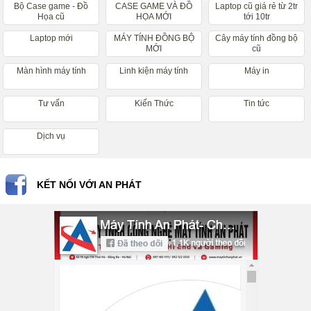
Bộ Case game - Đồ
CASE GAME VÀ ĐỒ
Laptop cũ giá rẻ từ 2tr
Họa cũ
HỌA MỚI
tới 10tr
Laptop mới
MÁY TÍNH ĐỒNG BỘ
Cây máy tính đồng bộ
MỚI
cũ
Màn hình máy tính
Linh kiện máy tính
Máy in
Tư vấn
Kiến Thức
Tin tức
Dịch vụ
KẾT NỐI VỚI AN PHÁT