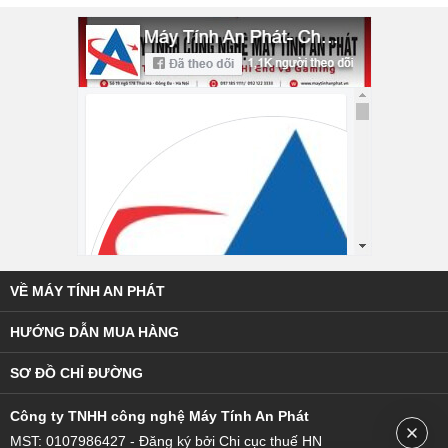
VỀ MÁY TÍNH AN PHÁT
HƯỚNG DẪN MUA HÀNG
SƠ ĐỒ CHỈ ĐƯỜNG
C
ông ty TNHH công nghệ Máy Tính An Phát
MST: 0107986427 - Đăng ký bởi Chi cục thuế HN