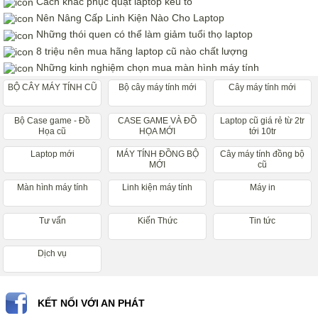
Cách khắc phục quạt laptop kêu to
Nên Nâng Cấp Linh Kiện Nào Cho Laptop
Những thói quen có thể làm giảm tuổi thọ laptop
8 triệu nên mua hãng laptop cũ nào chất lượng
Những kinh nghiệm chọn mua màn hình máy tính
BỘ CÂY MÁY TÍNH CŨ
Bộ cây máy tính mới
Cây máy tính mới
Bộ Case game - Đồ
CASE GAME VÀ ĐỒ
Laptop cũ giá rẻ từ 2tr
Họa cũ
HỌA MỚI
tới 10tr
Laptop mới
MÁY TÍNH ĐỒNG BỘ
Cây máy tính đồng bộ
MỚI
cũ
Màn hình máy tính
Linh kiện máy tính
Máy in
Tư vấn
Kiến Thức
Tin tức
Dịch vụ
KẾT NỐI VỚI AN PHÁT