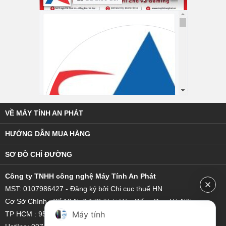
VỀ MÁY TÍNH AN PHÁT
HƯỚNG DẪN MUA HÀNG
SƠ ĐỒ CHỈ ĐƯỜNG
C
ông ty TNHH công nghệ Máy Tính An Phát
MST: 0107986427 - Đăng ký bởi Chi cục thuế HN
Cơ Sở Chính : Số 19 Ngõ 178 Thái Hà - Đống Đa - Hà Nội
Máy tính
TP HCM : 95/18 Hoàng Bật Đạt, Phường 15, Quận Tân Bình