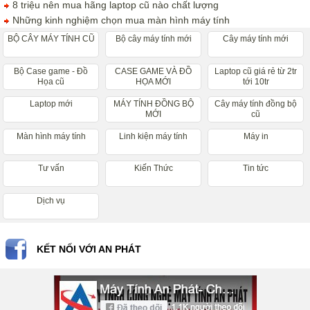
8 triệu nên mua hãng laptop cũ nào chất lượng
Những kinh nghiệm chọn mua màn hình máy tính
BỘ CÂY MÁY TÍNH CŨ
Bộ cây máy tính mới
Cây máy tính mới
Bộ Case game - Đồ
CASE GAME VÀ ĐỒ
Laptop cũ giá rẻ từ 2tr
Họa cũ
HỌA MỚI
tới 10tr
Laptop mới
MÁY TÍNH ĐỒNG BỘ
Cây máy tính đồng bộ
MỚI
cũ
Màn hình máy tính
Linh kiện máy tính
Máy in
Tư vấn
Kiến Thức
Tin tức
Dịch vụ
KẾT NỐI VỚI AN PHÁT