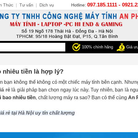
097.185.1111 - 0921.
n Thức
|
Tư vấn
|
Dịch vụ
Hotline:
100% chính hãng
Giá ưu
nhiêu tiền là hợp lý?
iến bạn không thể không có một chiếc máy tính bên cạnh. Nhưn
iá rẻ
là giải pháp bạn chọn ngay lúc này. Tuy nhiên, bạn là n
 bao nhiêu tiền
, chất lượng máy ra sao? Bạn có thể cùng
An 
iá rẻ tại Hà Nội uy tín chất lượng