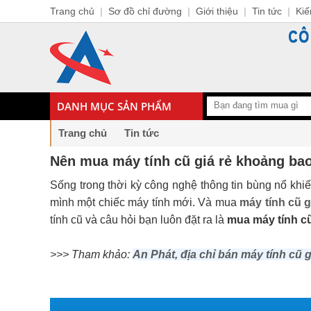
Trang chủ
|
Sơ đồ chỉ đường
|
Giới thiệu
|
Tin tức
|
Kiế
DANH MỤC SẢN PHẨM
Trang chủ
Tin tức
Nên mua máy tính cũ giá rẻ khoảng bao 
Sống trong thời kỳ công nghệ thông tin bùng nổ kh
mình một chiếc máy tính mới. Và mua
máy tính cũ
g
tính cũ và câu hỏi bạn luôn đặt ra là
mua máy tính cũ
>>> Tham khảo:
An Phát, địa chỉ bán máy tính cũ g