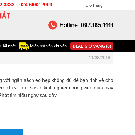
22.3333 - 024.6662.2909
Giỏ hàng
0
DEAL GIỜ VÀNG (0)
 đãi nhất
Miễn phí vận chuyển
11/08/2018
g với ngân sách eo hẹp không đủ để bạn rinh về cho
gười chưa thực sự có kinh nghiệm trong việc mua máy
Phát
tìm hiểu ngay sau đây.