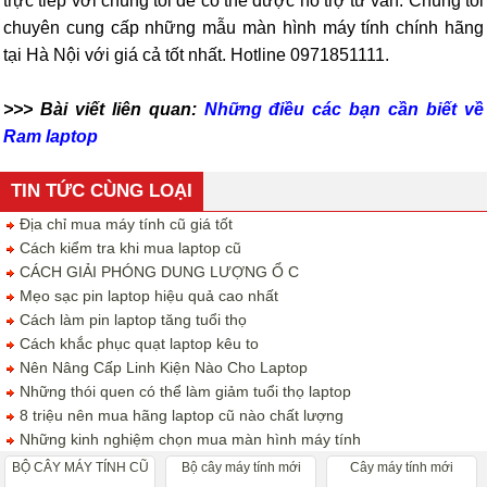
trực tiếp với chúng tôi để có thể được hỗ trợ tư vấn. Chúng tôi
chuyên cung cấp những mẫu màn hình máy tính chính hãng
tại Hà Nội với giá cả tốt nhất. Hotline 0971851111.
>>> Bài viết liên quan:
Những điều các bạn cần biết về
Ram laptop
TIN TỨC CÙNG LOẠI
Địa chỉ mua máy tính cũ giá tốt
Cách kiểm tra khi mua laptop cũ
CÁCH GIẢI PHÓNG DUNG LƯỢNG Ổ C
Mẹo sạc pin laptop hiệu quả cao nhất
Cách làm pin laptop tăng tuổi thọ
Cách khắc phục quạt laptop kêu to
Nên Nâng Cấp Linh Kiện Nào Cho Laptop
Những thói quen có thể làm giảm tuổi thọ laptop
8 triệu nên mua hãng laptop cũ nào chất lượng
Những kinh nghiệm chọn mua màn hình máy tính
BỘ CÂY MÁY TÍNH CŨ
Bộ cây máy tính mới
Cây máy tính mới