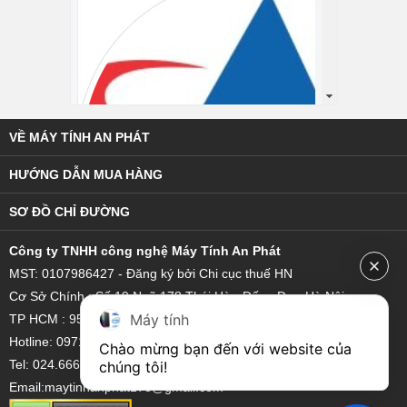
VỀ MÁY TÍNH AN PHÁT
HƯỚNG DẪN MUA HÀNG
SƠ ĐỒ CHỈ ĐƯỜNG
C
ông ty TNHH công nghệ Máy Tính An Phát
MST: 0107986427 - Đăng ký bởi Chi cục thuế HN
Cơ Sở Chính : Số 19 Ngõ 178 Thái Hà - Đống Đa - Hà Nội
Máy tính
TP HCM : 95/18 Hoàng Bật Đạt, Phường 15, Quận Tân Bình
Hotline: 0971 851 111 - 0921 22 3333
Chào mừng bạn đến với website của 
Tel: 024.6662.2909
chúng tôi!
Email:maytinhanphat178@gmail.com