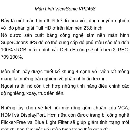
Màn hình ViewSonic VP2458
Đây là một màn hình thiết kế đồ họa vô cùng chuyên nghiệp
với độ phân giải Full HD ở trên tấm nền 23.8 inch.
Nó được sản xuất bằng công nghệ tấm nền màn hình
SuperClear® IPS để có thể cung cấp độ phủ màu sắc lên đến
100% sRGB, mức chính xác Delta E cũng sẽ nhỏ hơn 2, REC.
709 100%.
Màn hình này được thiết kế khung 4 cạnh với viền rất mỏng
mang lại những trải nghiệm về phần nhìn ấn tượng.
Ngoài ra thì nó còn tích hợp những tính năng điều chỉnh các
độ nghiêng, xoay, trục tiên tiến.
Những tùy chọn về kết nối mở rộng gồm chuẩn của VGA,
HDMI và DisplayPort. Hơn nữa còn được trang bị công nghệ
Flicker-Free và Blue Light Filter sẽ giúp giảm tình trạng mỏi
mắt khi bạn làm việc với màn hình trong thời gian dài.