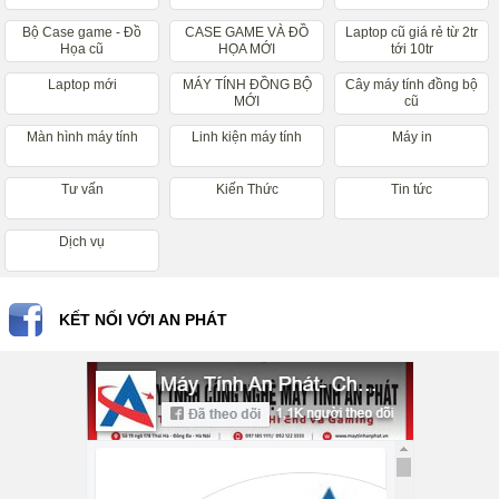
Bộ Case game - Đồ
CASE GAME VÀ ĐỒ
Laptop cũ giá rẻ từ 2tr
Họa cũ
HỌA MỚI
tới 10tr
Laptop mới
MÁY TÍNH ĐỒNG BỘ
Cây máy tính đồng bộ
MỚI
cũ
Màn hình máy tính
Linh kiện máy tính
Máy in
Tư vấn
Kiến Thức
Tin tức
Dịch vụ
KẾT NỐI VỚI AN PHÁT