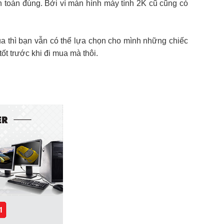
n toàn đúng. Bởi vì màn hình máy tính 2K cũ cũng có
ua thì bạn vẫn có thể lựa chọn cho mình những chiếc
ốt trước khi đi mua mà thôi.