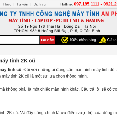
097.185.1111 - 0921.
n Thức
|
Tư vấn
|
Dịch vụ
Hotline:
100% chính hãng
Giá ưu
máy tính 2K cũ
áy tính cũ
. Đối với những ai đang cần màn hình máy tính để p
 máy tính 2K cũ là một sự lựa chọn thông minh.
à không phải là một chiếc màn hình khác. Câu trả lời sẽ có tro
ính 2K cũ. Và đây cũng chính là ưu điểm vượt trội của dòng 