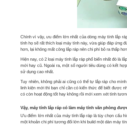
Chính vì vậy, ưu điểm lớn nhất của dòng máy tính lắp r
tính họ sẽ rất thích loại máy tính này, vừa giúp đáp ứng đ
hơn, lại không mất công lắp ráp nên chi phí bỏ ra thấp hơn
Hiện nay, có 2 loại máy tính lắp ráp phổ biến nhất đó là lắ
mới hay cũ. Ngoài ra, một số người tiêu dùng có kết hợp 
sử dụng cao nhất.
Tuy nhiên, không phải ai cũng có thể tự lắp ráp cho mìn
linh kiện mới thì bạn chỉ cần có kiến thức để biết được nh
có còn hoạt động tốt hay không rồi mới xem xét tính tương
Vậy, máy tính lắp ráp có làm máy tính văn phòng đư
Ưu điểm lớn nhất của máy tính lắp ráp là tùy chọn cấu hì
một khoản chi phí tương đối lớn khi build một dàn máy tí