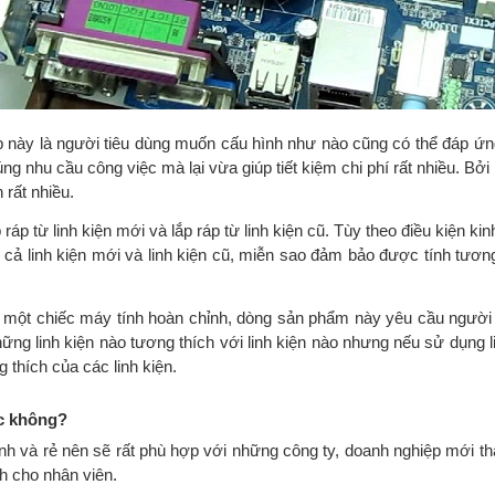
áp này là người tiêu dùng muốn cấu hình như nào cũng có thể đáp ứ
úng nhu cầu công việc mà lại vừa giúp tiết kiệm chi phí rất nhiều. Bởi
 rất nhiều.
p ráp từ linh kiện mới và lắp ráp từ linh kiện cũ. Tùy theo điều kiện k
cả linh kiện mới và linh kiện cũ, miễn sao đảm bảo được tính tương
h một chiếc máy tính hoàn chỉnh, dòng sản phẩm này yêu cầu người lắ
ững linh kiện nào tương thích với linh kiện nào nhưng nếu sử dụng lin
 thích của các linh kiện.
ợc không?
nh và rẻ nên sẽ rất phù hợp với những công ty, doanh nghiệp mới thà
nh cho nhân viên.