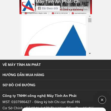
VỀ MÁY TÍNH AN PHÁT
HƯỚNG DẪN MUA HÀNG
SƠ ĐỒ CHỈ ĐƯỜNG
C
ông ty TNHH công nghệ Máy Tính An Phát
MST: 0107986427 - Đăng ký bởi Chi cục thuế HN
Cơ Sở Chính : Số 19 Ngõ 178 Thái Hà - Đống Đa - Hà Nội