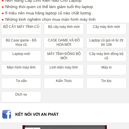
Nên Nâng Cấp Linh Kiện Nào Cho Laptop
Những thói quen có thể làm giảm tuổi thọ laptop
8 triệu nên mua hãng laptop cũ nào chất lượng
Những kinh nghiệm chọn mua màn hình máy tính
BỘ CÂY MÁY TÍNH CŨ
Bộ cây máy tính mới
Cây máy tính mới
Bộ Case game - Đồ
CASE GAME VÀ ĐỒ
Laptop cũ giá rẻ từ 2tr
Họa cũ
HỌA MỚI
tới 10tr
Laptop mới
MÁY TÍNH ĐỒNG BỘ
Cây máy tính đồng bộ
MỚI
cũ
Màn hình máy tính
Linh kiện máy tính
Máy in
Tư vấn
Kiến Thức
Tin tức
Dịch vụ
KẾT NỐI VỚI AN PHÁT