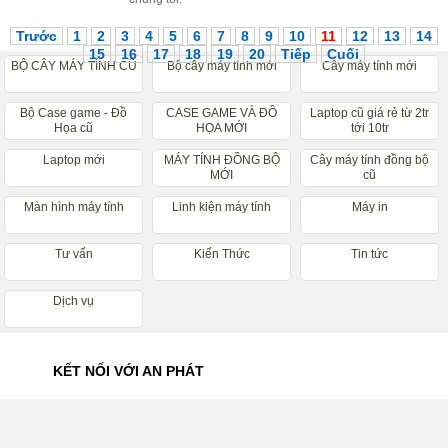
Trước
1
2
3
4
5
6
7
8
9
10
11
12
13
14
15
16
17
18
19
20
Tiếp
Cuối
BỘ CÂY MÁY TÍNH CŨ
Bộ cây máy tính mới
Cây máy tính mới
Bộ Case game - Đồ
CASE GAME VÀ ĐỒ
Laptop cũ giá rẻ từ 2tr
Họa cũ
HỌA MỚI
tới 10tr
Laptop mới
MÁY TÍNH ĐỒNG BỘ
Cây máy tính đồng bộ
MỚI
cũ
Màn hình máy tính
Linh kiện máy tính
Máy in
Tư vấn
Kiến Thức
Tin tức
Dịch vụ
KẾT NỐI VỚI AN PHÁT