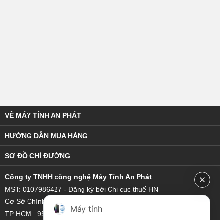
VỀ MÁY TÍNH AN PHÁT
HƯỚNG DẪN MUA HÀNG
SƠ ĐỒ CHỈ ĐƯỜNG
C
ông ty TNHH công nghệ Máy Tính An Phát
MST: 0107986427 - Đăng ký bởi Chi cục thuế HN
Cơ Sở Chính : Số 19 Ngõ 178 Thái Hà - Đống Đa - Hà Nội
Máy tính
TP HCM : 95/18 Hoàng Bật Đạt, Phường 15, Quận Tân Bình