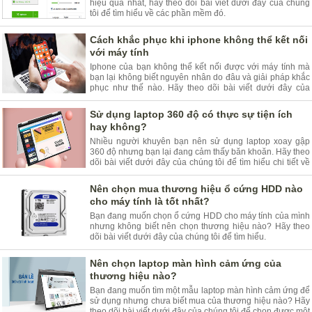
hiệu quả nhất, hãy theo dõi bài viết dưới đây của chúng
tôi để tìm hiểu về các phần mềm đó.
Cách khắc phục khi iphone không thể kết nối
với máy tính
Iphone của bạn không thể kết nối được với máy tính mà
bạn lại không biết nguyên nhân do đâu và giải pháp khắc
phục như thế nào. Hãy theo dõi bài viết dưới đây của
chúng tôi.
Sử dụng laptop 360 độ có thực sự tiện ích
hay không?
Nhiều người khuyên bạn nên sử dụng laptop xoay gập
360 độ nhưng bạn lại đang cảm thấy băn khoăn. Hãy theo
dõi bài viết dưới đây của chúng tôi để tìm hiểu chi tiết về
vấn đề này.
Nên chọn mua thương hiệu ổ cứng HDD nào
cho máy tính là tốt nhất?
Bạn đang muốn chọn ổ cứng HDD cho máy tính của mình
nhưng không biết nên chọn thương hiệu nào? Hãy theo
dõi bài viết dưới đây của chúng tôi để tìm hiểu.
Nên chọn laptop màn hình cảm ứng của
thương hiệu nào?
Bạn đang muốn tìm một mẫu laptop màn hình cảm ứng để
sử dụng nhưng chưa biết mua của thương hiệu nào? Hãy
theo dõi bài viết dưới đây của chúng tôi để chọn được một