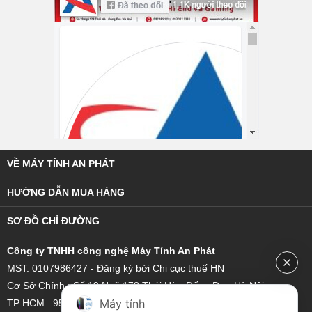
VỀ MÁY TÍNH AN PHÁT
HƯỚNG DẪN MUA HÀNG
SƠ ĐỒ CHỈ ĐƯỜNG
C
ông ty TNHH công nghệ Máy Tính An Phát
MST: 0107986427 - Đăng ký bởi Chi cục thuế HN
Cơ Sở Chính : Số 19 Ngõ 178 Thái Hà - Đống Đa - Hà Nội
Máy tính
TP HCM : 95/18 Hoàng Bật Đạt, Phường 15, Quận Tân Bình