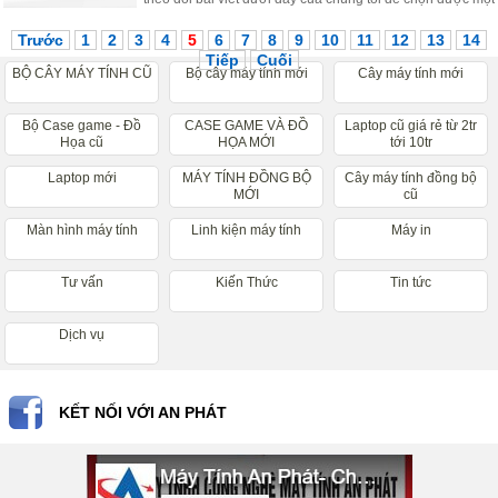
thương hiệu phù hợp nhé.
Trước
1
2
3
4
5
6
7
8
9
10
11
12
13
14
Tiếp
Cuối
BỘ CÂY MÁY TÍNH CŨ
Bộ cây máy tính mới
Cây máy tính mới
Bộ Case game - Đồ
CASE GAME VÀ ĐỒ
Laptop cũ giá rẻ từ 2tr
Họa cũ
HỌA MỚI
tới 10tr
Laptop mới
MÁY TÍNH ĐỒNG BỘ
Cây máy tính đồng bộ
MỚI
cũ
Màn hình máy tính
Linh kiện máy tính
Máy in
Tư vấn
Kiến Thức
Tin tức
Dịch vụ
KẾT NỐI VỚI AN PHÁT