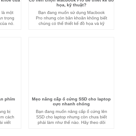
 khỏe của
Có nên chọn Macbook Pro để thiết kế đồ
họa, kỹ thuật?
 là một
Bạn đang muốn sử dụng Macbook
an trọng
Pro nhưng còn băn khoăn không biết
của nó.
chúng có thể thiết kế đồ họa và kỹ
ây của
thuật được không?
ạng thực
àn phím
Mẹo nâng cấp ổ cứng SSD cho laptop
cực nhanh chóng
ang bị
Bạn đang muốn nâng cấp ổ cứng lên
ìm cách
SSD cho laptop nhưng còn chưa biết
i viết
phải làm như thế nào. Hãy theo dõi
.
những thông tin tham khảo dưới đây
để biết được những cách cực nhanh