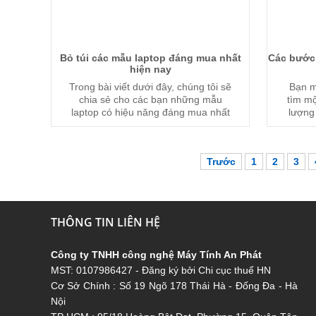
Bỏ túi các mẫu laptop đáng mua nhất
Các bước
hiện nay
Trong bài viết dưới đây, chúng tôi sẽ
Bạn m
chia sẻ cho các bạn những mẫu
tìm mộ
laptop có hiệu năng đáng mua nhất
lượng 
trong thời điểm hiện tại.
đây củ
Trước
1
2
3
THÔNG TIN LIÊN HỆ
C
ông ty TNHH công nghệ Máy Tính An Phát
MST: 0107986427 - Đăng ký bởi Chi cục thuế HN
Cơ Sở Chính : Số 19 Ngõ 178 Thái Hà - Đống Đa - Hà
Nội