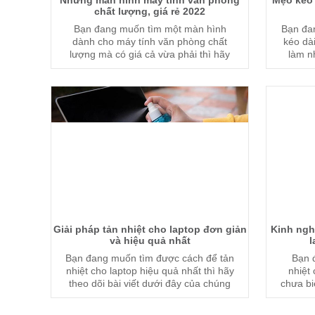
Những màn hình máy tính văn phòng
Mẹo kéo 
chất lượng, giá rẻ 2022
Bạn đang muốn tìm một màn hình
Bạn đa
dành cho máy tính văn phòng chất
kéo dài
lượng mà có giá cả vừa phải thì hãy
làm n
theo dõi bài viết dưới đây của chúng
viết d
tôi.
Giải pháp tản nhiệt cho laptop đơn giản
Kinh ngh
và hiệu quả nhất
l
Bạn đang muốn tìm được cách để tản
Bạn 
nhiệt cho laptop hiệu quả nhất thì hãy
nhiệt
theo dõi bài viết dưới đây của chúng
chưa bi
tôi để tìm hiểu thêm.
bài 