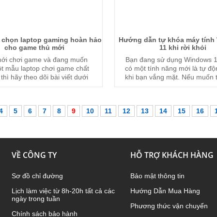
 chọn laptop gaming hoàn hảo
Hướng dẫn tự khóa máy tính
cho game thủ mới
11 khi rời khỏi
ới chơi game và đang muốn
Bạn đang sử dụng Windows 1
t mẫu laptop chơi game chất
có một tính năng mới là tự đ
thì hãy theo dõi bài viết dưới
khi bạn vắng mặt. Nếu muốn 
a chúng tôi để tìm hiểu thêm.
thêm về vấn đề này hãy theo 
viết dưới đây của chúng t
4
5
6
7
8
9
10
11
12
13
14
15
16
VỀ CÔNG TY
HỖ TRỢ KHÁCH HÀNG
Sơ đồ chỉ đường
Bảo mật thông tin
Lịch làm việc từ 8h-20h tất cả các
Hướng Dẫn Mua Hàng
ngày trong tuần
Phương thức vận chuyển
Chính sách bảo hành