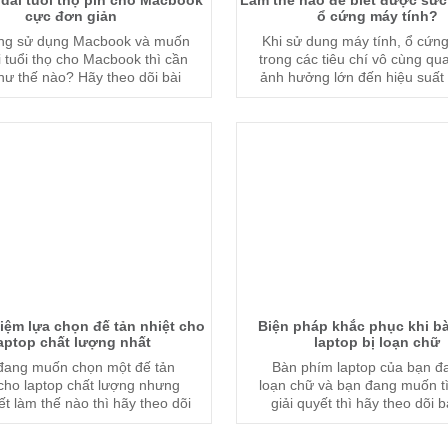
dài tuổi thọ pin cho Macbook
Làm thế nào để biết được sức
cực đơn giản
ổ cứng máy tính?
ng sử dụng Macbook và muốn
Khi sử dung máy tính, ổ cứng
 tuổi thọ cho Macbook thì cần
trong các tiêu chí vô cùng qu
hư thế nào? Hãy theo dõi bài
ảnh hưởng lớn đến hiệu suất 
ưới đây của chúng tôi để biết
Hãy theo dõi bài viết dưới đ
thêm thông tin.
chúng tôi để biết được tình tr
tế của ổ cứng má
iệm lựa chọn đế tản nhiệt cho
Biện pháp khắc phục khi b
aptop chất lượng nhất
laptop bị loạn chữ
đang muốn chọn một đế tản
Bàn phím laptop của bạn đ
 cho laptop chất lượng nhưng
loạn chữ và bạn đang muốn t
ết làm thế nào thì hãy theo dõi
giải quyết thì hãy theo dõi bà
viết dưới đây của chúng tôi.
dưới đây của chúng tôi