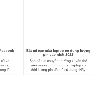
chóng nhé.
 Macbook
Bật mí các mẫu laptop có dung lượng
pin cao nhất 2022
 cũ và
Bạn cần di chuyển thường xuyên thế
 số các
nên muốn chọn một mẫu laptop có
rọng là
thời lượng pin dài để sử dụng. Hãy
là dấu
theo dõi bài viết dưới đây của chúng
ải thay
tôi để tham khảo nhé!