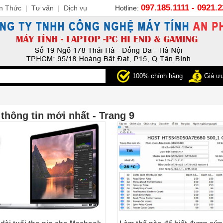
097.185.1111 - 0921.
n Thức
|
Tư vấn
|
Dịch vụ
Hotline:
100% chính hãng
Giá ưu
 thông tin mới nhất - Trang 9