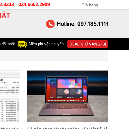
22.3333 - 024.6662.2909
Giỏ hàng
0
DEAL GIỜ VÀNG (0)
 đãi nhất
Miễn phí vận chuyển