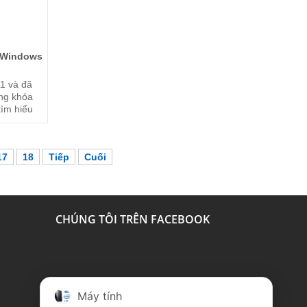
 Windows
1 và đã
ộng khóa
tìm hiểu
dõi bài
ôi.
17
18
Tiếp
Cuối
Chat
CHÚNG TÔI TRÊN FACEBOOK
faceboo
Chat
Zalo
Máy tính